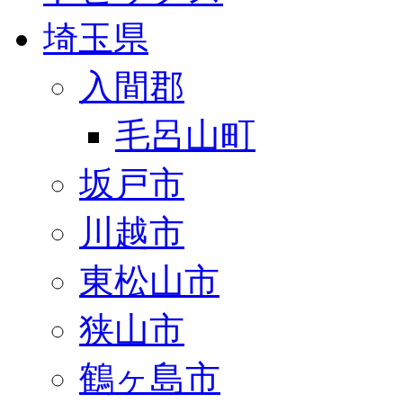
埼玉県
入間郡
毛呂山町
坂戸市
川越市
東松山市
狭山市
鶴ヶ島市