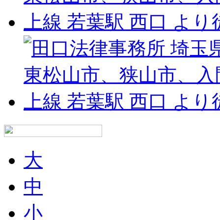
大
中
小