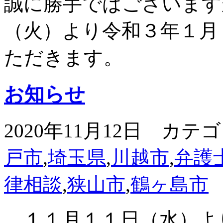
誠に勝手ではございます
（火）より令和３年１月
ただきます。
お知らせ
2020年11月12日 カテ
戸市
,
埼玉県
,
川越市
,
弁護
律相談
,
狭山市
,
鶴ヶ島市
１１月１１日（水）よ