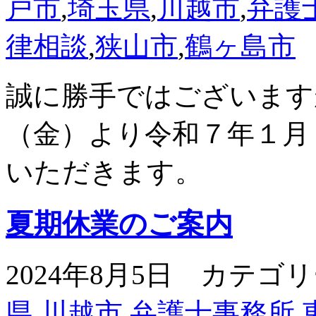
戸市
,
埼玉県
,
川越市
,
弁護
律相談
,
狭山市
,
鶴ヶ島市
誠に勝手ではございます
（金）より令和７年１月
いただきます。
夏期休業のご案内
2024年8月5日 カテゴ
県
,
川越市
,
弁護士事務所
,