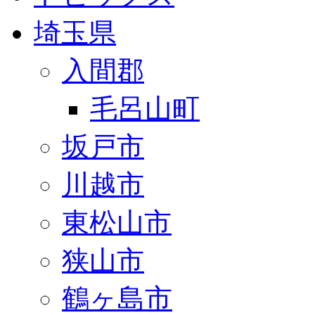
埼玉県
入間郡
毛呂山町
坂戸市
川越市
東松山市
狭山市
鶴ヶ島市