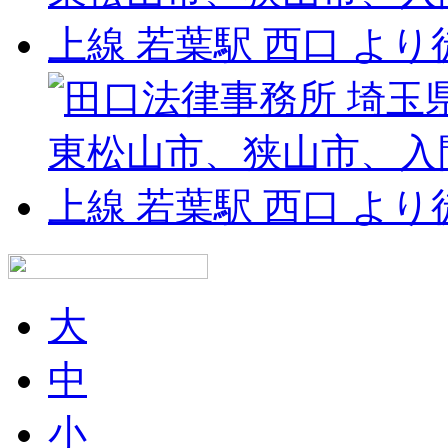
大
中
小