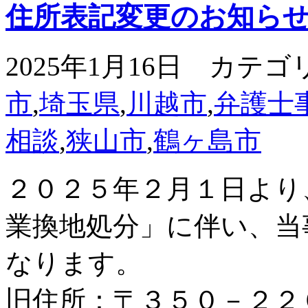
住所表記変更のお知ら
2025年1月16日 カテゴ
市
,
埼玉県
,
川越市
,
弁護士
相談
,
狭山市
,
鶴ヶ島市
２０２５年２月１日より
業換地処分」に伴い、当
なります。
旧住所：〒３５０－２２